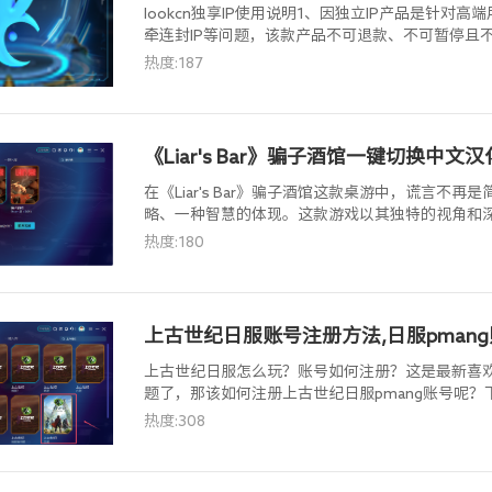
lookcn独享IP使用说明1、因独立IP产品是针
牵连封IP等问题，该款产品不可退款、不可暂停且
VIP会员一致，唯一的区别就是多一个独立IP地址
热度:187
买。
《Liar's Bar》骗子酒馆一键切换中文
在《Liar's Bar》骗子酒馆这款桌游中，谎言
略、一种智慧的体现。这款游戏以其独特的视角和
与真相的世界。那么，这款游戏究竟有何魅力呢？
热度:180
上古世纪日服账号注册方法,日服pman
上古世纪日服怎么玩？账号如何注册？这是最新喜
题了，那该如何注册上古世纪日服pmang账号呢
热度:308