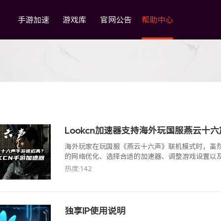
手游加速
游戏库
官网公告
帮助中心
Lookcn加速器支持海外玩国服燕云十
海外玩家在玩国服《燕云十六声》联机模式时，虽
的网络优化、选择合适的加速器、调整游戏设置以
体验，让玩家在武侠世界中尽情驰骋。目前在LOO
热度:142
天加速时长。
独享IP使用说明