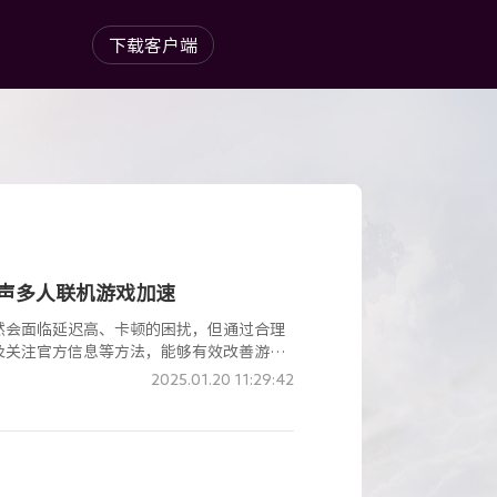
下载客户端
六声多人联机游戏加速
然会面临延迟高、卡顿的困扰，但通过合理
及关注官方信息等方法，能够有效改善游戏
KCN加速器中输入口令：老头环，可领取5
2025.01.20 11:29:42