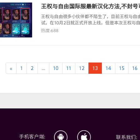
王权与自由国际服最新汉化方法,不封号
王权与自由很多小伙伴都不陌生了，目前王权与自由
试，在10月2日就正式开放上线，但是本次王权与
去玩的玩家小伙伴头疼，不过没事，Lookcn加速
热度:688
化功能。
«
1
2
...
10
11
12
13
14
15
16
手机客户端:
联系我们: