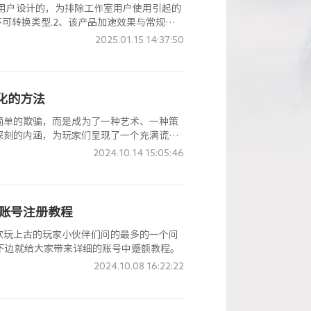
对高端用户设计的，为排除工作室用户使用引起的
不可转换类型.2、该产品加速效果与常规版
，请先尝试常规版的加速效果，再决定是否购
2025.01.15 14:37:50
汉化的方法
不再是简单的欺骗，而是成为了一种艺术、一种策
深刻的内涵，为玩家们呈现了一个充满谎言
让我们一起来探寻其中的奥秘。
2024.10.14 15:05:46
g账号注册教程
欢玩上古的玩家小伙伴们问的最多的一个问
？下边就给大家带来详细的账号中蹙额教程。
2024.10.08 16:22:22