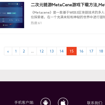
二次元链游MetaCene游戏下载方法,Me
《Metacene》是一款基于WEB3区块链技术的
位探索者，在一个充满未知和神秘的世界中进行冒
资源和建设自己的基础。
热度:61
«
1
2
...
12
13
14
15
16
17
18
手机客户端:
联系我们: