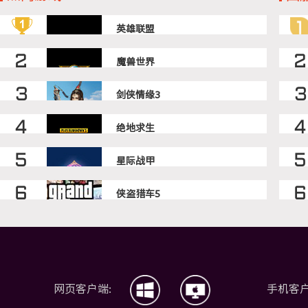
英雄联盟
国服
魔兽世界
美服怀旧服
剑侠情缘3
国际服注册
绝地求生
亚服
星际战甲
steam服
侠盗猎车5
steam服(香港)
网页客户端:
手机客户