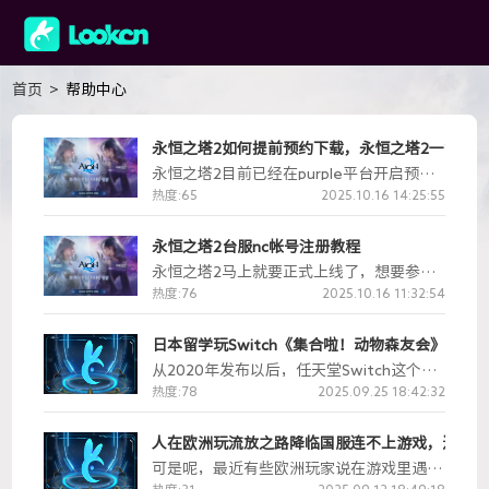
首页
>
帮助中心
永恒之塔2如何提前预约下载，永恒之塔2一键下
永恒之塔2目前已经在purple平台开启预约
安装，预约安装过的玩家可以在永恒之塔2
热度:65
2025.10.16 14:25:55
开放下载以后，打开purple平台自动安装游
戏。下面小编就为大家带来永恒之塔2预约
永恒之塔2台服nc帐号注册教程
安装教程。
永恒之塔2马上就要正式上线了，想要参与
的玩家只需要注册一个nc帐号就可以参与体
热度:76
2025.10.16 11:32:54
验。下面lookcn加速器小编就为大家带来nc
帐号注册教程。
日本留学玩Switch《集合啦！动物森友会》联
从2020年发布以后，任天堂Switch这个游
戏机平台上的社交模拟游戏《集合啦！动物
热度:78
2025.09.25 18:42:32
森友会》一下子在全世界火起来，变成特别
火的游戏。玩家在这个游戏里能当成一个像
人在欧洲玩流放之路降临国服连不上游戏，进不去
人的岛民，把自己的岛打造得漂漂亮亮，游
可是呢，最近有些欧洲玩家说在游戏里遇到
戏内容有钓鱼、捉虫子、摆弄花草，还有布