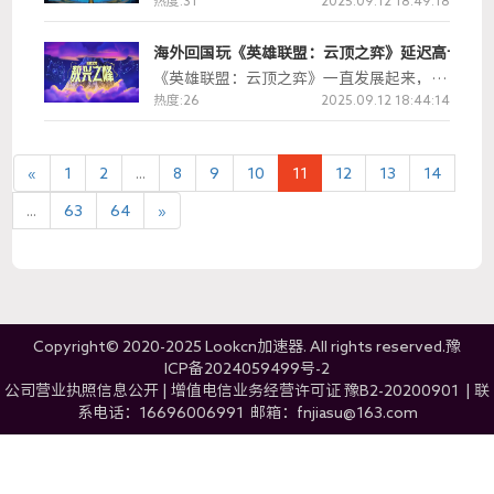
连不上的毛病，还老是掉线，这肯定影响他
热度:31
2025.09.12 18:49:18
置家里这些好玩的玩法。这游戏最让人着迷
们玩游戏的感觉。那到底为啥会有这些问题
的地方，就是它跟现实时间能对上，玩起来
呢？又咋能有效解决呢？
海外回国玩《英雄联盟：云顶之弈》延迟高卡顿怎
特别投入，而且还能最多8个人一起联机，
热热闹闹地互动，有这么个社交系统。
《英雄联盟：云顶之弈》一直发展起来，不
断搞出创新的情况来！2025年9月25号，最
热度:26
2025.09.12 18:44:14
新限时的PvE游戏模式“敖兴之峰”必须正
式上线，肯定得引起玩家的热烈关注！这游
戏原本是以PvP为核心的策略游戏，这个全
«
1
2
...
8
9
10
11
12
13
14
新单人模式不光得考验玩家的战斗力，还得
...
63
64
带来不一样的挑战，得面对越来越强的PvE
»
战斗和厉害的BOSS 。
Copyright© 2020-2025 Lookcn加速器. All rights reserved.
豫
ICP备2024059499号-2
公司营业执照信息公开
|
增值电信业务经营许可证 豫B2-20200901
|
联
系电话：16696006991 邮箱：fnjiasu@163.com