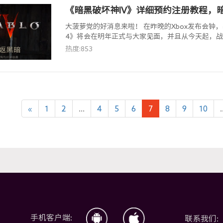
《暗黑破坏神IV》详细预约注册教程，暗
大菠萝党的好消息来啦！ 在昨晚的Xbox发布会
4》将会在明年正式与大家见面，并且从今天起，战
册活动。下边Lookcn加速器就教大家，暗黑4的预
热度:853
«
1
2
...
4
5
6
7
8
9
10
.
手机客户端:
联系我们: