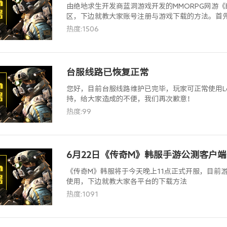
由绝地求生开发商蓝洞游戏开发的MMORPG网游《E
区，下边就教大家账号注册与游戏下载的方法。首先在
索“ELYON”找到ELYON东南亚服注册并启动
热度:1506
ELYON东南亚服官网，
台服线路已恢复正常
您好，目前台服线路维护已完毕，玩家可正常使用Lo
持，给大家造成的不便，我们再次歉意！
热度:99
6月22日《传奇M》韩服手游公测客户
《传奇M》韩服将于今天晚上11点正式开服，目前
使用，下边就教大家各平台的下载方法
热度:1091