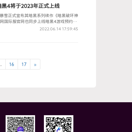
黑4将于2023年正式上线
钟，暴雪正式宣布其暗黑系列续作《暗黑破坏神
网国际服官网也同步上线暗黑4游戏预约注
约方法。
2022.06.14 17:59:45
..
16
17
»