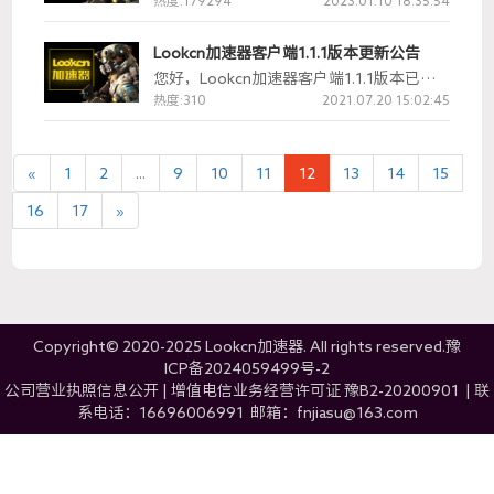
于将在2021年4月15日正式上线收费运营
热度:179294
2023.01.10 18:35:54
了，同时手游仍然可以免费加速。内测用户
可以领取7天时长，新注册用户可以领取2天
Lookcn加速器客户端1.1.1版本更新公告
时长。
您好，Lookcn加速器客户端1.1.1版本已经
更新上线，老版本需升级到新版本才能使
热度:310
2021.07.20 15:02:45
用。如玩家的Lookcn加速器客户端未能自
动更新成功，请在Lookcn官网重新下载最
新客户端安装。
«
1
2
...
9
10
11
12
13
14
15
16
17
»
Copyright© 2020-2025 Lookcn加速器. All rights reserved.
豫
ICP备2024059499号-2
公司营业执照信息公开
|
增值电信业务经营许可证 豫B2-20200901
|
联
系电话：16696006991 邮箱：fnjiasu@163.com