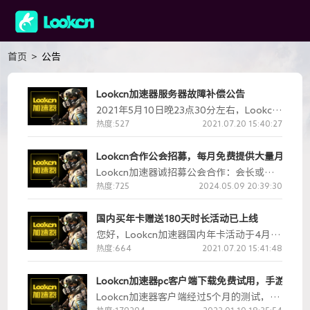
首页
>
公告
Lookcn加速器服务器故障补偿公告
2021年5月10日晚23点30分左右，Lookcn
加速器出现线路服务器故障，导致部分用户
热度:527
2021.07.20 15:40:27
出现进不去游戏的情况，故障已经于5月11
日0点30分全部恢复。我们后续会对截至带
Lookcn合作公会招募，每月免费提供大量月卡福
2021年5月10日24时未到期用户补偿2天vip
Lookcn加速器诚招募公会合作：会长或管
时长。
理请联系QQ 756686686
热度:725
2024.05.09 20:39:30
国内买年卡赠送180天时长活动已上线
您好，Lookcn加速器国内年卡活动于4月20
日11点进行了调整，由原来的购买年卡赠送
热度:664
2021.07.20 15:41:48
40天时长改为赠送180天时长。4月20日11
点前已购买过年卡获赠40天的小伙伴，我
Lookcn加速器pc客户端下载免费试用，手游加速
们将再为您增加140天赠送时长。
Lookcn加速器客户端经过5个月的测试，终