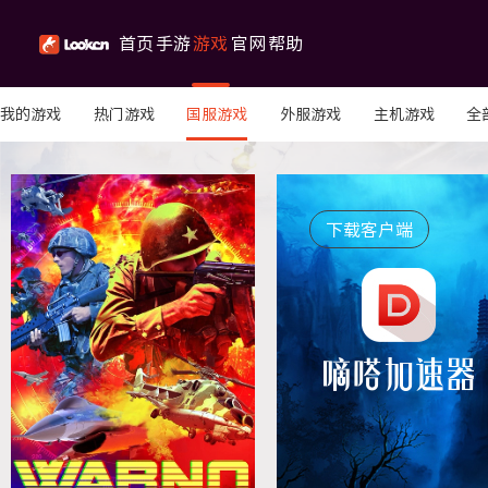
首页
手游
游戏
官网
帮助
我的游戏
热门游戏
国服游戏
外服游戏
主机游戏
全
加速
库
公告
中心
限免游戏
下载客户端