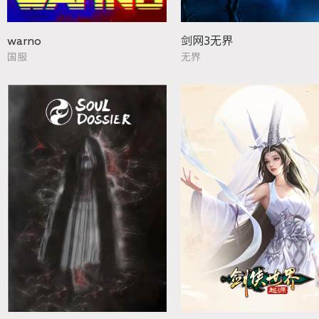
warno
剑网3无界
国服
无界