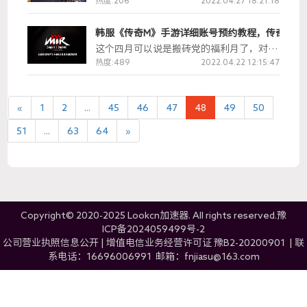
先，在Lookcn加速器游戏库中搜索
热度:206
2022.04.27 18:21:18
Twitch，并启动加速，加速成功后打开
Twitch 官网，登录自己的账号后，点击右
韩服《传奇M》手游详细账号预约教程，传奇M韩服官
上角头像，选择设置， 点击连接， 然后选
这个四月可以说是搬砖党的福利月了，对于
择战网，登录自己的国际服账号绑定下。然
传奇4的小伙伴来说，有一个好消息！ 就在
热度:489
2022.04.22 12:15:47
后只需要在活动时间段内，挂机观看4个小
昨天，娱美德旗下的MMORPG手游《传奇
时就可以了。
M：先锋和漂泊者》简称：传奇M 已经在4
月21日开始了预约。
«
1
2
...
45
46
47
48
49
50
51
...
63
64
»
Copyright© 2020-2025 Lookcn加速器. All rights reserved.
豫
ICP备2024059499号-2
公司营业执照信息公开
|
增值电信业务经营许可证 豫B2-20200901
|
联
系电话：16696006991 邮箱：fnjiasu@163.com