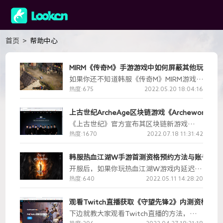
首页
>
帮助中心
MIRM《传奇M》手游游戏中如何屏蔽其他玩家？Lo
如果你还不知道韩服《传奇M》MIRM游戏如
何下载，不知道怎么才能玩到传奇M，那么
热度:675
2022.05.20 18:04:16
可以下载Lookcn加速器，Lookcn加速器不
但支持低延迟玩传奇M，而且还有全面的游
上古世纪ArcheAge区块链游戏《Archewor
戏攻略。如果你想要玩外服游戏，那就快来
《上古世纪》官方宣布其区块链新游戏
试试吧！而且Lookcn加速器还支持游戏多
《Archeworld》上古世界，将于近期上
热度:1670
2022.07.18 11:31:42
开，支持工作室用户使用，而且还有独享IP
线，目前游戏以开放注册功能，下边就教大
服务。
家游戏账号注册的方法。而Lookcn加速器
韩服热血江湖W手游首测资格预约方法与账号注册
已经支持《Archeworld》上古世界的游戏
开服后，如果你玩热血江湖W游戏内延迟高
加速与下载，可以让小伙伴们第一时间玩上
卡顿，可以试试Lookcn加速器，Lookcn目
热度:640
2022.05.11 14:28:20
游戏，
前已经对游戏网络做了深度优化，可以让你
低延迟不卡顿的轻松玩韩服热血江湖W手
观看Twitch直播获取《守望先锋2》内测资格教程-L
游。
下边就教大家观看Twitch直播的方法，首