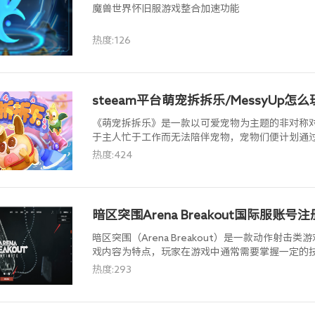
魔兽世界怀旧服游戏整合加速功能
热度:126
steeam平台萌宠拆拆乐/MessyUp
《萌宠拆拆乐》是一款以可爱宠物为主题的非对称
于主人忙于工作而无法陪伴宠物，宠物们便计划通
目的是希望主人能多花时间与它们相处。
热度:424
暗区突围Arena Breakout国际服账
暗区突围（Arena Breakout）是一款动作射
戏内容为特点，玩家在游戏中通常需要掌握一定的
下来并击败对手。
热度:293