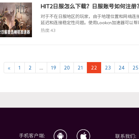
HIT2日服怎么下载？日服账号如何注
对于不在日服地区的玩家，由于地理位置和网络连接
延迟和连接稳定性问题。使用Lookcn加速器可以
下边就给大家带来HIT2日服详细的下载方法。
热度:43
«
1
2
...
19
20
21
22
23
24
25
手机客户端:
联系我们: