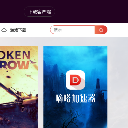
下载客户端
游戏下载