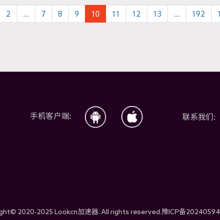
2
...
7
8
9
10
11
12
13
...
192
手机客户端:
联系我们:
ght© 2020-2025 Lookcn加速器. All rights reserved.
豫ICP备20240594