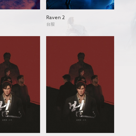
Raven 2
台服