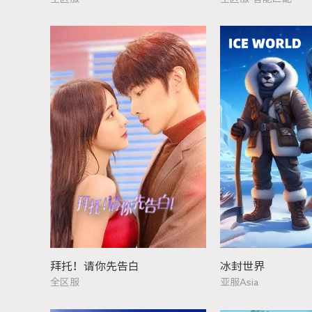
拜托！请你先告白
冰封世界
全区服
亚服Asia