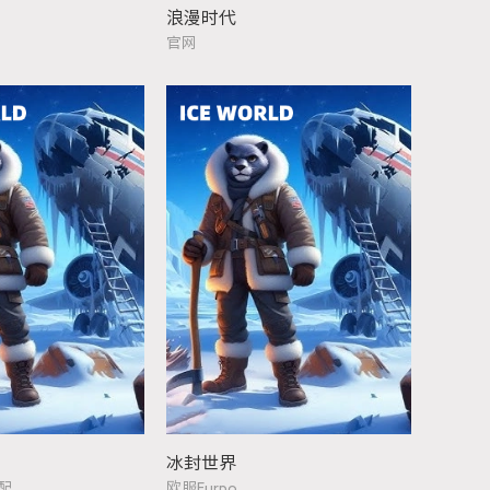
浪漫时代
官网
冰封世界
配
欧服Eurpo