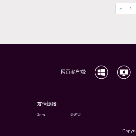
«
1
网页客户端:
友情链接
3dm
外游网
Copyri