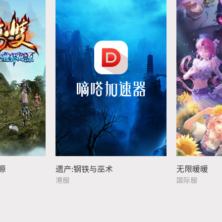
源
遗产:钢铁与巫术
无限暖暖
港服
国际服