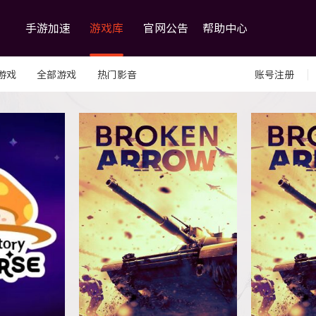
手游加速
游戏库
官网公告
帮助中心
游戏
全部游戏
热门影音
账号注册