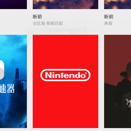
断箭
断箭
全区服-智能匹配
美服