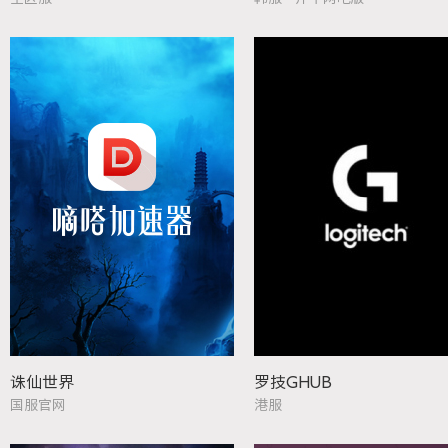
诛仙世界
罗技GHUB
国服官网
港服