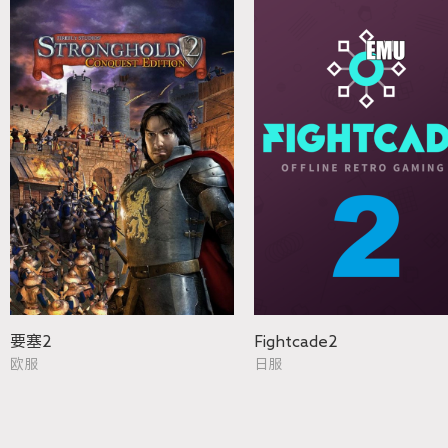
要塞2
Fightcade2
欧服
日服