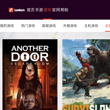
首页
手游
游戏
官网
帮助
我的游戏
热门游戏
国服游戏
外服游戏
主机游戏
全
加速
库
公告
中心
限免游戏
下载客户端