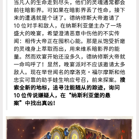
当凡人的生命走到尽头，他们的灵魂通常都会
前往暗影界。可如果在暗影界丢了性命，接下
来的遭遇就是个谜了。德纳修斯大帝邀请了
10 位对手和敌人，在纳斯利亚堡主办了一场
盛大的晚宴，希望澄清恶意中伤他的不实传
闻：相传大帝正在囤积心能。那是从饱受折磨
的灵魂身上萃取而出，用来维系暗影界的能
量。然而欢宴开始还没多久，德纳修斯大帝就
一命呜呼了！显然，晚宴派对不应该邀请太多
敌人。现在举世闻名的摩洛克・福尔摩斯和他
忠实可靠的助手蛙生响应号召，前来探案。
搜
索全新的地标，追寻注能随从的踪迹，询问
10 位传说嫌疑人，在“纳斯利亚堡的悬
案”中找出真凶！