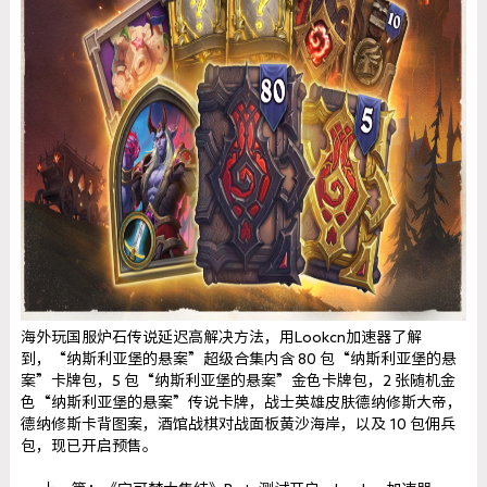
海外玩国服炉石传说延迟高解决方法，用Lookcn加速器了解
到，“纳斯利亚堡的悬案”超级合集内含 80 包“纳斯利亚堡的悬
案”卡牌包，5 包“纳斯利亚堡的悬案”金色卡牌包，2 张随机金
色“纳斯利亚堡的悬案”传说卡牌，战士英雄皮肤德纳修斯大帝，
德纳修斯卡背图案，酒馆战棋对战面板黄沙海岸，以及 10 包佣兵
包，现已开启预售。