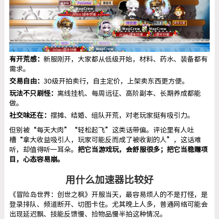
有开荒感：
新服刚开，大家都从低级开始，材料、药水、装备都有
需求。
交易自由：
30级开拍卖行，自主定价，上架卖东西更方便。
玩法不只刷怪：
离线挂机、每周远征、高阶副本、长期养成都能
做。
社交味还在：
摆摊、结婚、组队开荒，对老玩家挺有吸引力。
但别被“每天大肉”“轻松起飞”这类话带偏。评论里有人吐
槽“拿大收益吸引人，玩家可能反而成了被收割的人”，这话难
听，却值得听一耳朵。
把它当游戏玩，会舒服很多；把它当稳赚项
目，心态容易崩。
用什么加速器比较好
《冒险岛世界：创世之枫》开服当天，最容易烦人的不是打怪，是
登录排队、频道断开、切图卡住。尤其晚上人多，普通网络可能会
出现延迟飘、技能反馈慢、捡物品慢半拍这种情况。