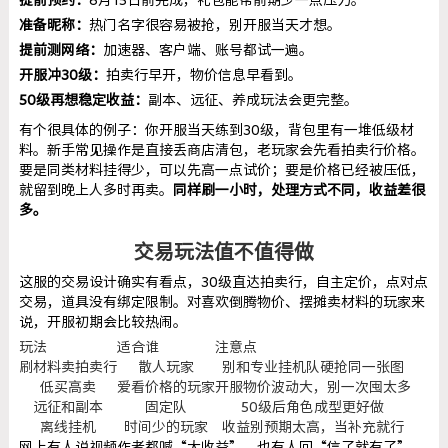
准备昵称：
热门名字很容易被抢，别开服当天才想。
提前测网络：
加速器、客户端、账号都试一遍。
开服冲30级：
拍卖行早开，物价信息早看到。
50级再想稳定收益：
副本、远征、养成玩法会更完整。
有个很具体的例子：你开服当天练到30级，背包里有一堆低级材
料。新手常见操作是直接丢商店清包，老玩家会先看拍卖行价格。
要是同类材料挂得少，可以先高一点试价；要是价格已经被压低，
就留到晚上人多时再卖。
同样刷一小时，处理方式不同，收益差很
多。
交易玩法值不值得做
这服的交易设计确实有看点，30级直达拍卖行，自主定价，点对点
交易，道具没有绑定限制。对喜欢倒腾物价、摆摊卖材料的玩家来
说，开服初期会比较热闹。
玩法
适合谁
注意点
刷材料卖拍卖行
散人玩家
别和专业挂机队硬抢同一张图
低买高卖
爱看价格的玩家
开服物价波动大，别一次囤太多
远征和副本
固定队
50级后角色成型更好做
离线挂机
时间少的玩家
收益别预期太高，当补充就行
网上有人说视频作者都喊“大收益”，也有人回“信了就有了”。