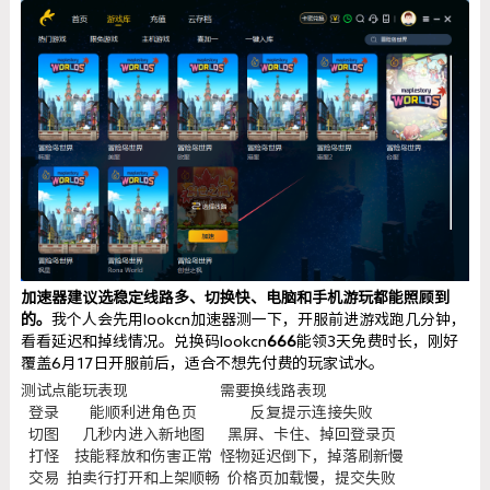
加速器建议选稳定线路多、切换快、电脑和手机游玩都能照顾到
的。
我个人会先用lookcn加速器测一下，开服前进游戏跑几分钟，
看看延迟和掉线情况。兑换码lookcn
666
能领3天免费时长，刚好
覆盖6月17日开服前后，适合不想先付费的玩家试水。
测试点
能玩表现
需要换线路表现
登录
能顺利进角色页
反复提示连接失败
切图
几秒内进入新地图
黑屏、卡住、掉回登录页
打怪
技能释放和伤害正常
怪物延迟倒下，掉落刷新慢
交易
拍卖行打开和上架顺畅
价格页加载慢，提交失败