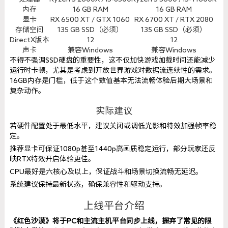
内存
16 GB RAM
16 GB RAM
显卡
RX 6500 XT / GTX 1060
RX 6700 XT / RTX 2080
存储空间
135 GB SSD（必须）
135 GB SSD（必须）
DirectX版本
12
12
声卡
兼容Windows
兼容Windows
不得不强调SSD硬盘的重要性，这不仅加快游戏加载时间还能减少
运行时卡顿，尤其是考虑到开放世界游戏对数据流连续性的需求。
16GB内存是门槛，低于这个数值基本无法流畅体验后期大场景和
复杂动作。
实际建议
若硬件配置处于最低水平，建议关闭或调低光影和特效加强帧率稳
定。
推荐显卡可保证1080p甚至1440p高画质稳定运行，部分玩家还反
映RTX特效开启体验更佳。
CPU最好是六核心及以上，保证战斗和场景切换流畅无延迟。
系统建议保持最新状态，确保兼容性和驱动支持。
上线平台介绍
《红色沙漠》将于PC和主流主机平台同步上线，摒弃了常见的限