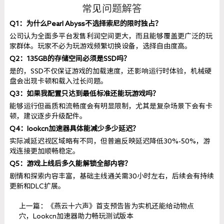
常见问题解答
Q1：为什么Pearl Abyss不选择索尼的限时独占？
公司认为全面多平台发售利润空间更大，而且能够覆盖更广泛的玩
家群体。玩家不必为玩游戏频繁切换设备，选择自由度高。
Q2：135GB的存储空间必须是SSD吗？
是的，SSD不仅保证游戏的加载速度，还影响运行时体验，机械硬
盘会出现卡顿和载入过长问题。
Q3：如果我配置只达到最低标准还能玩游戏吗？
能够运行但画质和流畅度会有明显限制，尤其是复杂场景下会有卡
顿，建议逐步升级配件。
Q4：lookcn加速器具体能减少多少延迟？
实际减延迟视区域略有不同，但普遍反映延迟降低30%-50%，游
戏连接更加顺畅稳定。
Q5：游戏上线后多久能解锁全部内容？
剧情和探索内容丰富，基础主线通关需30小时左右，后续会有持续
更新和DLC扩展。
上一篇：《燕云十六声》首支预告皆为实机还能给动物点
穴，Lookcn加速器助力畅玩测试版本