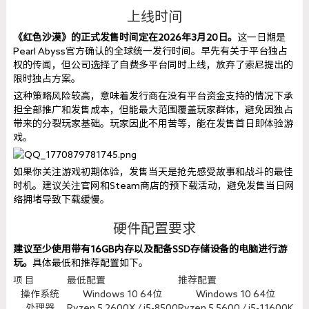
上线时间
《红色沙漠》的正式发售时间定在2026年3月20日。
这一日期是
Pearl Abyss官方确认的全球统一发行时间。早先有关于平台独占
权的传闻，但公司选择了自费多平台同时上线，放弃了索尼提出的
限时独占方案。
这种策略风险较高，意味着发行商在没有平台资金支持的情况下承
担全部推广和发售成本，但能最大范围覆盖玩家群体，避免因独占
带来的分裂玩家基础。玩家因此不用苦等，能在发售首日即体验游
戏。
如果你关注游戏初期体验，发售当天是抢先感受故事和战斗的最佳
时机。建议关注官网和Steam商店的预下载活动，避免发售当日网
络拥堵导致下载缓慢。
硬件配置要求
建议至少使用带有16GB内存以及配备SSD存储设备的电脑进行游
玩。
具体最低和推荐配置如下。
项 目
最低配置
推荐配置
操作系统
Windows 10 64位
Windows 10 64位
处理器
Ryzen 5 2600X / i5-8500
Ryzen 5 5600 / i5-11600K