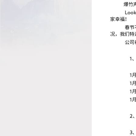
爆竹声声
Lookc
家幸福！
春节不打
况，我们特
公司春节放
1、春节
1月18日-
1月21日
1月24日-
1月28
2、为保障
3、Loo